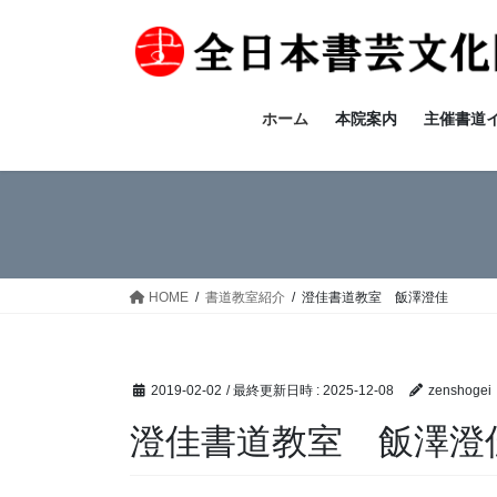
コ
ナ
ン
ビ
テ
ゲ
ン
ー
ツ
シ
ホーム
本院案内
主催書道
へ
ョ
ス
ン
キ
に
ッ
移
プ
動
HOME
書道教室紹介
澄佳書道教室 飯澤澄佳
2019-02-02
/ 最終更新日時 :
2025-12-08
zenshogei
澄佳書道教室 飯澤澄