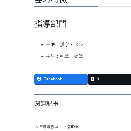
指導部門
一般：漢字・ペン
学生：毛筆・硬筆
Facebook
X
関連記事
広洋書道教室 下森昭鳳