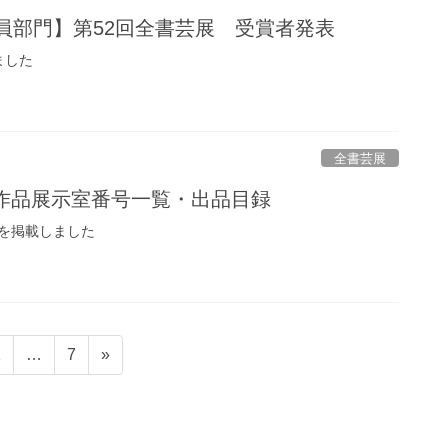
委員部門】第52回全書芸展 受賞者発表
ました
全書芸展
 作品展示室番号一覧・出品目録
を掲載しました
固
固
2
…
7
»
定
定
ペ
ペ
ー
ー