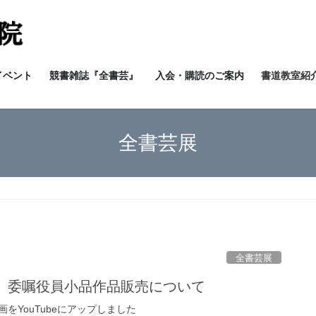
イベント
競書雑誌『全書芸』
入会・購読のご案内
書道教室紹介
全書芸展
全書芸展
展】委嘱役員小品作品販売について
をYouTubeにアップしました