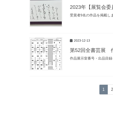
2023年【展覧会
受賞者9名の作品を掲載し
2023-12-13
第52回全書芸展
作品展示室番号・出品目録
投
固
1
稿
定
ペ
の
ー