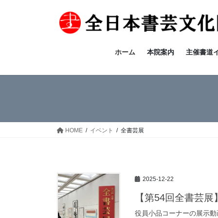
コ
ナ
ン
ビ
テ
ゲ
ン
ー
ツ
シ
ホーム
本院案内
主催書道
へ
ョ
ス
ン
キ
に
ッ
移
プ
動
HOME
イベント
全書芸展
2025-12-22
【第54回全書芸
役員小品コーナーの展示動画