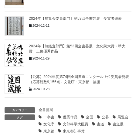
2024年【展覧会委員部門】第53回全書芸展 受賞者発表
2024-12-11
2024年【無鑑査部門】第53回全書芸展 文化院大賞・準大
賞 上位優秀作品
2024-11-29
【公募】2024年度第74回全国書道コンクール上位受賞者発表
（応募総数9,155点）文化庁・東京都 後援
2024-10-28
全書芸展
カテゴリー
一字書
優秀作品
全国
公募
展覧会
タグ
文化庁
文部科学大臣賞
書道
書道展
東京都
東京都知事賞