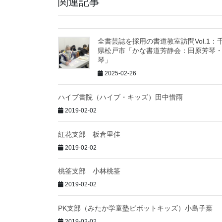
関連記事
全書芸誌を採用の書道教室訪問Vol.1：
県松戸市「かな書道芳静会：田原芳琴
琴」
2025-02-26
ハイブ書院（ハイブ・キッズ）田中惜雨
2019-02-02
紅花支部 板倉里佳
2019-02-02
桃筌支部 小林桃筌
2019-02-02
PK支部（みたか学童塾ピボットキッズ）小島子葉
2019-02-02