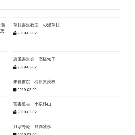
千葉
華桂書道教室 杉浦華桂
・恵
2019-02-02
恵風書道会 高橋知子
2019-02-02
朱夏書院 梶原貴美枝
2019-02-02
茜書道会 小泉移山
2019-02-02
月紫野庵 野堀紫柳
2019-02-02