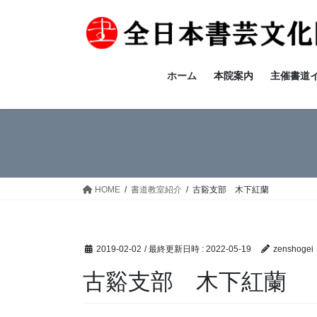
コ
ナ
ン
ビ
テ
ゲ
ン
ー
ツ
シ
ホーム
本院案内
主催書道
へ
ョ
ス
ン
キ
に
ッ
移
プ
動
HOME
書道教室紹介
古谿支部 木下紅蘭
2019-02-02
/ 最終更新日時 :
2022-05-19
zenshogei
古谿支部 木下紅蘭