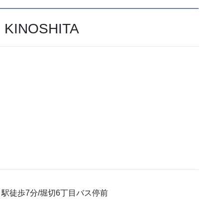
INOSHITA
駅徒歩7分/堀切6丁目バス停前