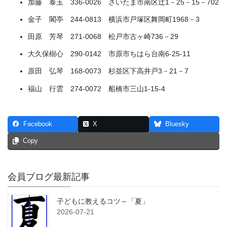
加藤 泰玉 336-0026 さいたま市南区辻1－25－15－702
金子 閣亭 244-0813 横浜市戸塚区舞岡町1968－3
田原 芳琴 271-0068 松戸市古ヶ崎736－29
大久保樹心 290-0142 市原市ちはら台南6-25-11
原田 弘琴 168-0073 杉並区下高井戸3－21－7
福山 行雲 274-0072 船橋市三山1-15-4
Facebook
X
Bluesky
Copy
会員ブログ最新記事
子どもに教えるコツ～「夏」
2026-07-21