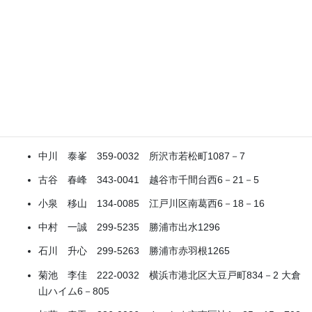
杉浦 華桂 101-0064 千代田区神田猿楽町２－４－１１
御茶ノ水ロイヤルハイツ1007
富永 鳩山 747-0813 防府市東三田尻1－5－29
大澤 尚洋 053-0031 苫小牧市春日町1－1－13
後藤 菁雨 162-0831 新宿区横寺町37－11
友岡 秋英 144-0053 大田区蒲田本町1－1－2－1410
中川 泰峯 359-0032 所沢市若松町1087－7
古谷 春峰 343-0041 越谷市千間台西6－21－5
小泉 移山 134-0085 江戸川区南葛西6－18－16
中村 一誠 299-5235 勝浦市出水1296
石川 升心 299-5263 勝浦市赤羽根1265
菊池 李佳 222-0032 横浜市港北区大豆戸町834－2 大倉
山ハイム6－805