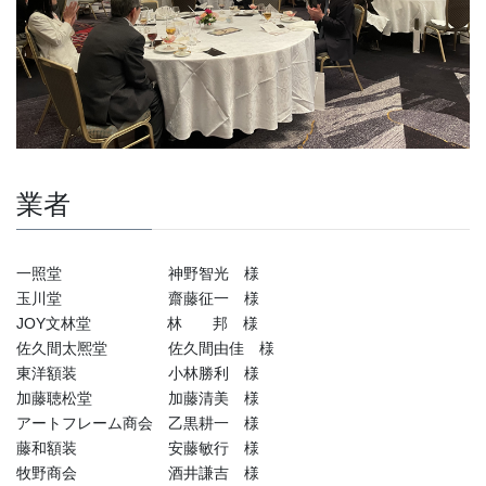
業者
一照堂 神野智光 様
玉川堂 齋藤征一 様
JOY文林堂 林 邦 様
佐久間太熈堂 佐久間由佳 様
東洋額装 小林勝利 様
加藤聴松堂 加藤清美 様
アートフレーム商会 乙黒耕一 様
藤和額装 安藤敏行 様
牧野商会 酒井謙吉 様