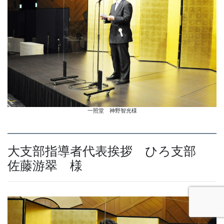
一照堂 神野智光様
大支部指導者代表挨拶 ひろ支部
佐藤游翠 様