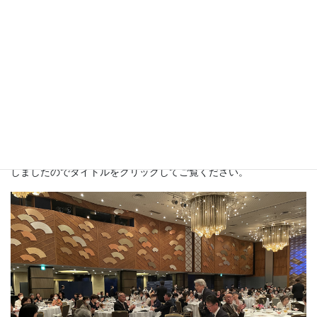
伊藤 滋 様
平成23年度「古典の風景」
鍋島稲子 様
平成25年度「書のミカタ」
平川 南 様
平成29年度「古代の文房具」
富田 淳 様
平成31年度「王羲之から顔真卿へ」
全書芸誌にご寄稿いただきましたご来賓の皆さまには、様々な角
度から、書の魅力・楽しさ・見方・味わい方を11ヶ月にわたりじ
っくりと語っていただきました。PDFにて寄稿の初回記事を掲載
しましたのでタイトルをクリックしてご覧ください。