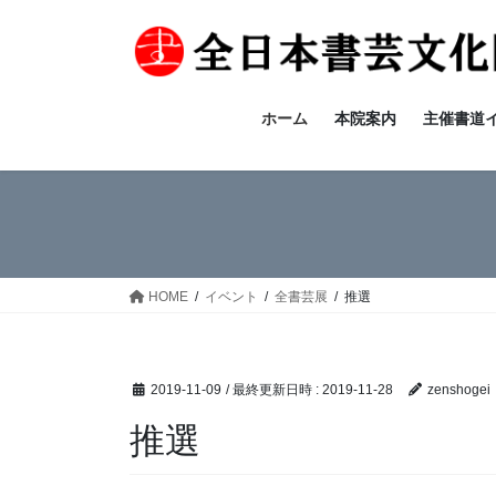
コ
ナ
ン
ビ
テ
ゲ
ン
ー
ツ
シ
ホーム
本院案内
主催書道
へ
ョ
ス
ン
キ
に
ッ
移
プ
動
HOME
イベント
全書芸展
推選
2019-11-09
/ 最終更新日時 :
2019-11-28
zenshogei
推選