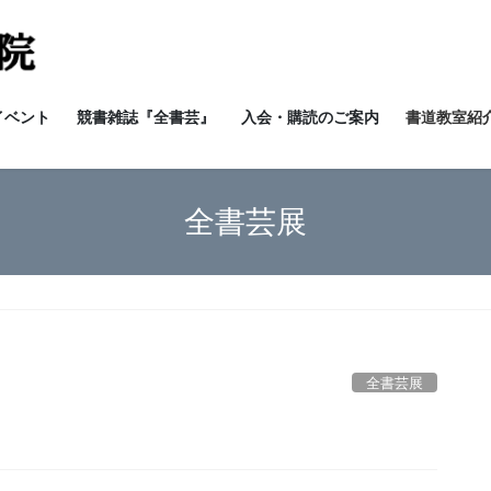
イベント
競書雑誌『全書芸』
入会・購読のご案内
書道教室紹介
全書芸展
全書芸展