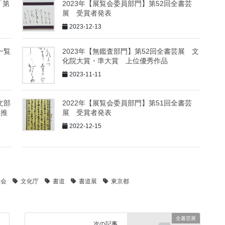
「第
2023年【展覧会委員部門】第52回全書芸
展 受賞者発表
2023-12-13
一覧
2023年【無鑑査部門】第52回全書芸展 文
化院大賞・準大賞 上位優秀作品
2023-11-11
文部
2022年【展覧会委員部門】第51回全書芸
・推
展 受賞者発表
2022-12-15
覧会
文化庁
書道
書道展
東京都
全書芸展
次の記事