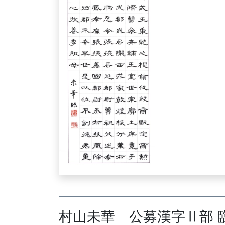
村山未華 公募漢字Ⅱ部 