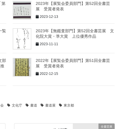
「第
2023年【展覧会委員部門】第52回全書芸
展 受賞者発表
2023-12-13
一覧
2023年【無鑑査部門】第52回全書芸展 文
化院大賞・準大賞 上位優秀作品
2023-11-11
文部
2022年【展覧会委員部門】第51回全書芸
・推
展 受賞者発表
2022-12-15
覧会
文化庁
書道
書道展
東京都
全書芸展