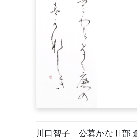
川口智子 公募かなⅡ部 