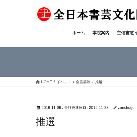
コ
ナ
ン
ビ
テ
ゲ
ン
ー
ツ
シ
ホーム
本院案内
主催書道
へ
ョ
ス
ン
キ
に
ッ
移
プ
動
HOME
イベント
全書芸展
推選
2019-11-09
/ 最終更新日時 :
2019-11-28
zenshogei
推選