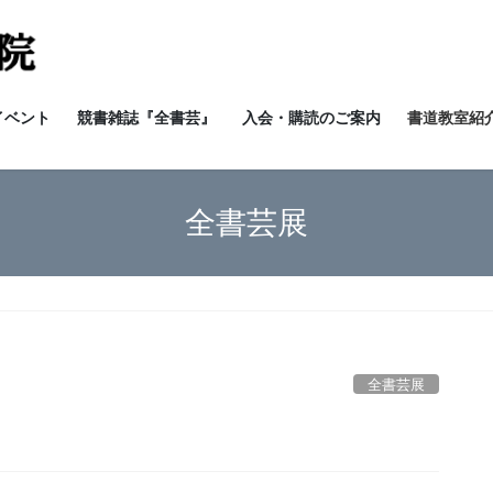
イベント
競書雑誌『全書芸』
入会・購読のご案内
書道教室紹介
全書芸展
全書芸展