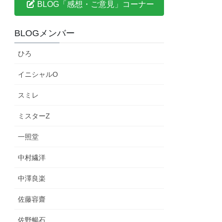
BLOG「感想・ご意見」コーナー
BLOGメンバー
ひろ
イニシャルO
スミレ
ミスターZ
一照堂
中村繊洋
中澤良楽
佐藤容齋
佐野暢石