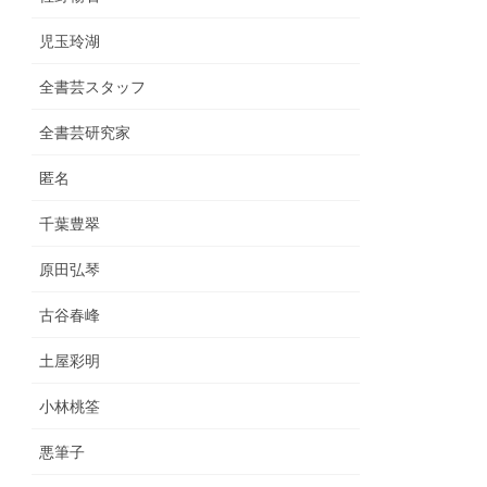
児玉玲湖
全書芸スタッフ
全書芸研究家
匿名
千葉豊翠
原田弘琴
古谷春峰
土屋彩明
小林桃筌
悪筆子