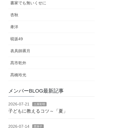
書家でも無いくせに
杏秋
牽洋
硯坂49
表具師霽月
髙市乾外
髙橋玲光
メンバーBLOG最新記事
2026-07-21
土屋彩明
子どもに教えるコツ～「夏」
2026-07-14
悪筆子