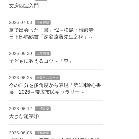
文房四宝入門
2026-07-03
千葉豊翠
旅で出会った「書」ｰ2～松島・瑞巌寺
日下部鳴鶴書「深谷遠藤先生之碑」～
2026-06-30
土屋彩明
子どもに教えるコツ～「空」
2026-06-25
全書芸スタッフ
今の自分を多角度から表現「第1回玲心書
展」2026～帯広市民ギャラリー～
2026-06-12
中澤良楽
大きな題字①
2026-06-08
千葉豊翠