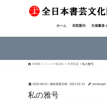
コ
ナ
ン
ビ
テ
ゲ
ン
ー
ツ
シ
ホーム
本院案内
主催書道
へ
ョ
ス
ン
キ
に
ッ
移
プ
動
HOME
メンバーBLOG
中澤良楽
私の雅号
2020-09-01
/ 最終更新日時 :
2021-02-13
zenshogei
私の雅号