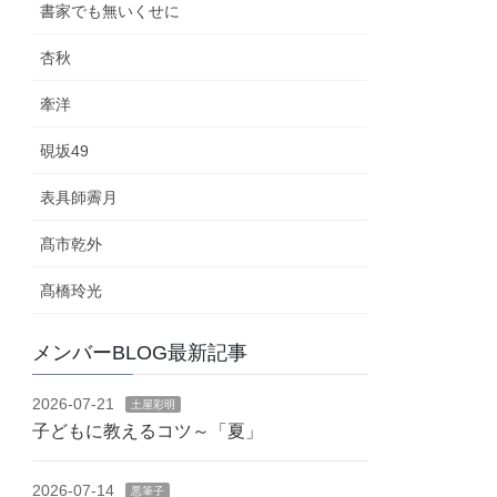
書家でも無いくせに
杏秋
牽洋
硯坂49
表具師霽月
髙市乾外
髙橋玲光
メンバーBLOG最新記事
2026-07-21
土屋彩明
子どもに教えるコツ～「夏」
2026-07-14
悪筆子