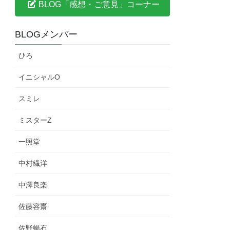
BLOG「感想・ご意見」コーナー
BLOGメンバー
ひろ
イニシャルO
スミレ
ミスターZ
一照堂
中村繊洋
中澤良楽
佐藤容齋
佐野暢石