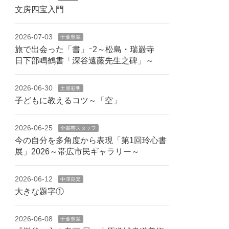
文房四宝入門
2026-07-03
千葉豊翠
旅で出会った「書」ｰ2～松島・瑞巌寺
日下部鳴鶴書「深谷遠藤先生之碑」～
2026-06-30
土屋彩明
子どもに教えるコツ～「空」
2026-06-25
全書芸スタッフ
今の自分を多角度から表現「第1回玲心書
展」2026～帯広市民ギャラリー～
2026-06-12
中澤良楽
大きな題字①
2026-06-08
千葉豊翠