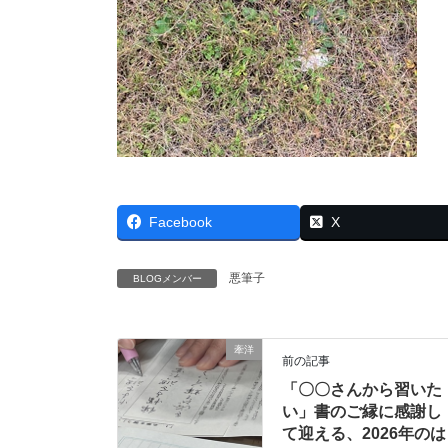
Facebook
X
悪筆子
BLOGメンバー
牽洋
前の記事
「〇〇さんから習いた
い」書のご縁に感謝し
て迎える、2026年のは