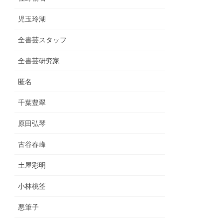
児玉玲湖
全書芸スタッフ
全書芸研究家
匿名
千葉豊翠
原田弘琴
古谷春峰
土屋彩明
小林桃筌
悪筆子