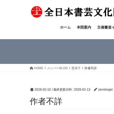
コ
ナ
ン
ビ
テ
ゲ
ン
ー
ツ
シ
ホーム
本院案内
主催書道
へ
ョ
ス
ン
キ
に
ッ
移
プ
動
HOME
メンバーBLOG
悪筆子
作者不詳
2026-02-10
/ 最終更新日時 :
2026-02-13
zenshogei
作者不詳